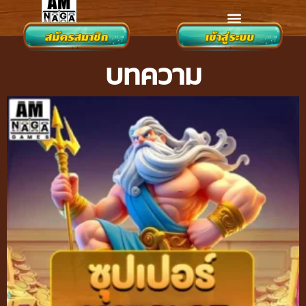
ทดลองเล่นสล็อต
บทความ