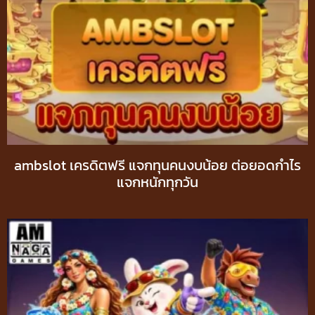
ambslot เครดิตฟรี แจกทุนคนงบน้อย ต่อยอดกำไร
แจกหนักทุกวัน