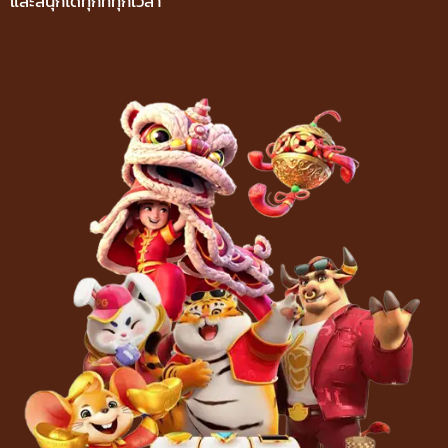
และสนุกได้ทุกที่ทุกเวลา