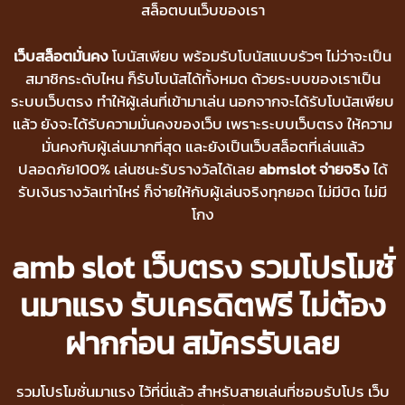
สล็อตบนเว็บของเรา
เว็บสล็อตมั่นคง
โบนัสเพียบ พร้อมรับโบนัสแบบรัวๆ ไม่ว่าจะเป็น
สมาชิกระดับไหน ก็รับโบนัสได้ทั้งหมด ด้วยระบบของเราเป็น
ระบบเว็บตรง ทำให้ผู้เล่นที่เข้ามาเล่น นอกจากจะได้รับโบนัสเพียบ
แล้ว ยังจะได้รับความมั่นคงของเว็บ เพราะระบบเว็บตรง ให้ความ
มั่นคงกับผู้เล่นมากที่สุด และยังเป็นเว็บสล็อตที่เล่นแล้ว
ปลอดภัย100% เล่นชนะรับรางวัลได้เลย
abmslot จ่ายจริง
ได้
รับเงินรางวัลเท่าไหร่ ก็จ่ายให้กับผู้เล่นจริงทุกยอด ไม่มีบิด ไม่มี
โกง
amb slot เว็บตรง รวมโปรโมชั่
นมาแรง รับเครดิตฟรี ไม่ต้อง
ฝากก่อน สมัครรับเลย
รวมโปรโมชั่นมาแรง ไว้ที่นี่แล้ว สำหรับสายเล่นที่ชอบรับโปร เว็บ