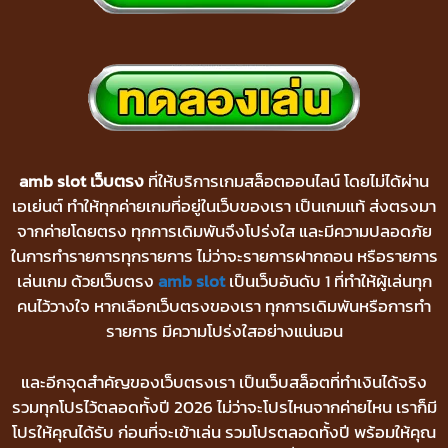
amb slot เว็บตรง
ที่ให้บริการเกมสล็อตออนไลน์ โดยไม่ได้ผ่าน
เอเย่นต์ ทำให้ทุกค่ายเกมที่อยู่ในเว็บของเรา เป็นเกมแท้ ส่งตรงมา
จากค่ายโดยตรง ทุกการเดิมพันจึงโปร่งใส และมีความปลอดภัย
ในการทำรายการทุกรายการ ไม่ว่าจะรายการฝากถอน หรือรายการ
เล่นเกม ด้วยเว็บตรง
amb
slot
เป็นเว็บอันดับ 1 ที่ทำให้ผู้เล่นทุก
คนไว้วางใจ หากเลือกเว็บตรงของเรา ทุกการเดิมพันหรือการทำ
รายการ มีความโปร่งใสอย่างแน่นอน
และอีกจุดสำคัญของเว็บตรงเรา เป็นเว็บสล็อตที่ทำเงินได้จริง
รวมทุกโปรไว้ตลอดทั้งปี 2026 ไม่ว่าจะโปรไหนจากค่ายไหน เราก็มี
โปรให้คุณได้รับ ก่อนที่จะเข้าเล่น รวมโปรตลอดทั้งปี พร้อมให้คุณ