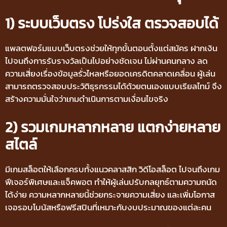
1) ระบบเว็บตรง โปร่งใส ตรวจสอบได้
แพลตฟอร์มแบบเว็บตรงช่วยให้ทุกขั้นตอนตั้งแต่สมัคร ฝากเงิน
ไปจนถึงการรับรางวัลเป็นไปอย่างชัดเจน ไม่ผ่านคนกลาง ลด
ความเสี่ยงเรื่องข้อมูลรั่วไหลหรือยอดเครดิตคลาดเคลื่อน ผู้เล่น
สามารถตรวจสอบประวัติธุรกรรมได้ด้วยตนเองแบบเรียลไทม์ จึง
สร้างความมั่นใจว่าเกมดำเนินการตามเงื่อนไขจริง
2) รวมเกมหลากหลาย แตกง่ายหลาย
สไตล์
มีเกมสล็อตให้เลือกครบทั้งแนวคลาสสิก วิดีโอสล็อต ไปจนถึงเกม
ฟีเจอร์พิเศษและแจ็คพอต ทำให้ผู้เล่นปรับกลยุทธ์ตามความถนัด
ได้ง่าย ความหลากหลายนี้ช่วยกระจายความเสี่ยง และเพิ่มโอกาส
เจอรอบโบนัสหรือฟรีสปินที่เหมาะกับงบประมาณของแต่ละคน