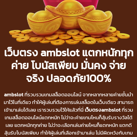
เว็บตรง ambslot แตกหนักทุก
ค่าย โบนัสเพียบ มั่นคง จ่าย
จริง ปลอดภัย100%
ambslot
ที่รวบรวมเกมสล็อตออนไลน์ จากหลากหลายค่ายชั้นนำ
มาไว้ในที่เดียว ทำให้ผู้เล่นที่ต้องการเล่นสล็อตในเว็บเดียว สามารถ
เข้ามาเล่นได้เลย เรารวบรวมไว้ให้แล้วที่นี่
เว็บตรงambslot
ที่รวม
เกมสล็อตออนไลน์แตกหนัก ไม่ว่าจะค่ายเกมไหนก็ลุ้นรับรางวัลได้
เลย แตกหนักทุกค่าย ไม่ว่าจะเลือกเล่นค่ายไหนก็แตกหนัก แตกดี
ลุ้นรับโบนัสเพียบ ทำให้ผู้เล่นที่เลือกเข้ามาเล่น ไม่มีผิดหวังกับเกม