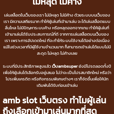
ไม่หลุด ไม่ค้าง
เล่นสล็อตในเว็บของเรา ไม่มีหลุด ไม่มีค้าง ด้วยระบบบนเว็บของ
เรา มีความเสถียรมาก ทำให้ผู้เล่นที่เข้ามาเล่น จะได้เล่นสล็อตแบบ
ลื่นไหล ไม่มีปัญหาระบบค้าง หรือหลุดออกจากเกม ทำให้ผู้เล่นที่
เข้ามาเล่นได้รับประสบการณ์ที่ดี จากการเล่นสล็อตบนเว็บของ
เรา เพราะการอัปเดตใหม่ ที่จะทำให้ระบบใช้งานได้อย่างต่อเนื่อง
แม้ในช่วงเวลาที่มีผู้ใช้งานจำนวนมาก ก็สามารถเข้าเล่นได้แบบไม่มี
สะดุด ไม่หลุด ไม่ค้างเลย
ระบบที่มีประสิทธิภาพสูงแล้ว
เว็บambsuper
ยังมีโปรตลอดทั้งปี
เพื่อให้ผู้เล่นได้เลือกรับอยู่เสมอ ไม่ว่าจะเป็นโปรสมาชิกใหม่ หรือว่า
โปรเพิ่มเครดิต หรือกิจกรรมพิเศษต่างๆ เราก็จัดขึ้นเพื่อให้นัก
เดิมพันได้รับก่อนเข้าเล่น
amb slot เว็บตรง ทำไมผู้เล่น
ถึงเลือกเข้ามาเล่นมากที่สุด