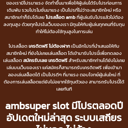
ของเรามีโปรมาแรง จัดทำขึ้นมาเพื่อให้ผู้เล่นได้รับโปรก่อนการ
เดิมพัน รวมโปรโมชั่นมาแรง เป็นโปรที่ไม่ว่าจะสมาชิกใหม่ หรือ
สมาชิกเก่าก็รับได้เลย
โปรสล็อต amb
ที่ผู้เล่นรับโปรแล้วไม่ต้อง
ลงทุนสูง ด้วยทุกโปรในเว็บของเรา มีทุนให้กับผู้เล่นทุกคนที่รับทุน
ทำให้ไม่ต้องใช้ทุนสูงในการเล่น
โปรสล็อต
เครดิตฟรี ไม่ต้องฝาก
เป็นอีกโปรที่นำเสนอให้กับ
สมาชิกใหม่ ที่ยังไม่เคยเล่นสล็อต ได้เข้ามารับโปรนี้เพื่อทดลอง
เล่นสล็อต
สมัครรับเลย เครดิตฟรี
สำหรับสมาชิกท่านได้ยังไม่เคย
เล่นบนเว็บของเรา แค่สมัครก็สามารถรับเครดิตฟรี เพื่อเข้ามา
ลองเล่นสล็อตได้ เป็นโปรดีๆ ที่มาแรง ตอบโจทย์ผู้เล่นใหม่ ที่
ต้องการเล่นสล็อตแต่ยังไม่อยากใช้ทุนตัวเอง สามารถรับโปรนี้ได้
เลยทันที
ambsuper slot มีโปรตลอดปี
อัปเดตใหม่ล่าสุด ระบบเสถียร