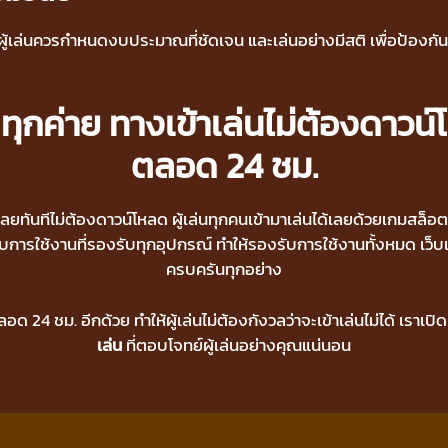
ู้เล่นควรกำหนดงบประมาณที่ชัดเจน และเล่นอย่างมีสติ เพื่อป้องก
ุกค่าย ทางเข้าเล่นไม่ต้องดาวน
ตลอด 24 ชม.
ด้เลยทันทีไม่ต้องดาวน์โหลด ผู้เล่นทุกคนเข้ามาเล่นได้เลยด้วยเกมสล
รใช้งานที่รองรับทุกอุปกรณ์ ทำให้รองรับการใช้งานทั้งหมด เว็บเดียว
ครบครันทุกอย่าง
ด 24 ชม. อีกด้วย ทำให้ผู้เล่นไม่ต้องกังวลว่าจะเข้าเล่นไม่ได้ เราเปิ
เล่น
ที่ตอบโจทย์ผู้เล่นอย่างคุณแน่นอน