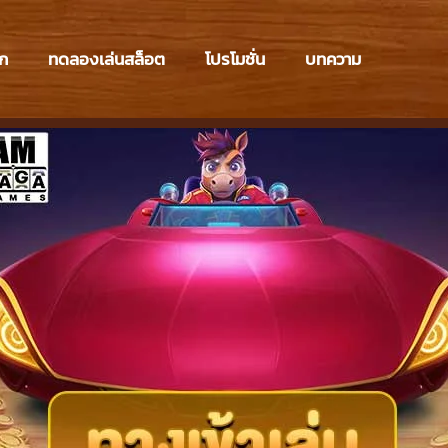
รก
ทดลองเล่นสล็อต
โปรโมชั่น
บทความ