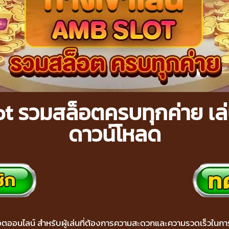
t รวมสล็อตครบทุกค่าย เล่นไ
ดาวน์โหลด
็อตออนไลน์ สำหรับผู้เล่นที่ต้องการความสะดวกและความรวดเร็วในการเ