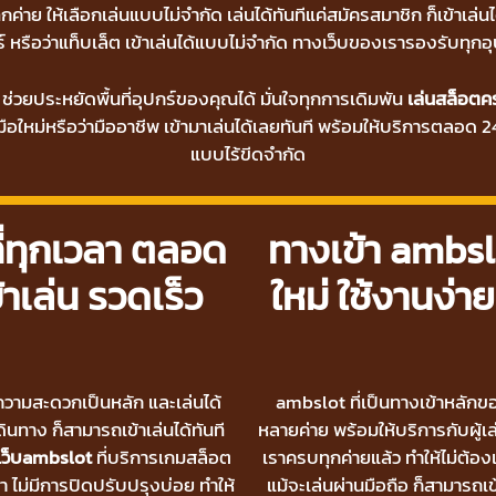
่าย ให้เลือกเล่นแบบไม่จำกัด เล่นได้ทันทีแค่สมัครสมาชิก ก็เข้าเล
์ หรือว่าแท็บเล็ต เข้าเล่นได้แบบไม่จำกัด ทางเว็บของเรารองรับทุก
 ช่วยประหยัดพื้นที่อุปกร์ของคุณได้ มั่นใจทุกการเดิมพัน
เล่นสล็อตค
อใหม่หรือว่ามืออาชีพ เข้ามาเล่นได้เลยทันที พร้อมให้บริการตลอด 24 ช
แบบไร้ขีดจำกัด
ี่ทุกเวลา ตลอด
ทางเข้า ambsl
าเล่น รวดเร็ว
ใหม่ ใช้งานง่า
รความสะดวกเป็นหลัก และเล่นได้
ambslot ที่เป็นทางเข้าหลั
เดินทาง ก็สามารถเข้าเล่นได้ทันที
หลายค่าย พร้อมให้บริการกับผู้เล
เว็บambslot
ที่บริการเกมสล็อต
เราครบทุกค่ายแล้ว ทำให้ไม่ต้อ
ไม่มีการปิดปรับปรุงบ่อย ทำให้
แม้จะเล่นผ่านมือถือ ก็สามารถเข้า