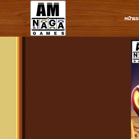
หน้าแ