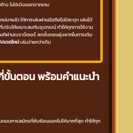
ม่ค้าง ไม่มีเด้งออกจากเกม
ม่มาแล้ว ให้การเล่นผ่านมือถือไม่มีสะดุด เล่นได้
ที่ปรับให้เหมาะสมกับอุปกรณ์ ทำให้ทุกการใช้งาน
ันทีผ่านเบราว์เซอร์ ลดขั้นตอนยุ่งยากในการเดิม
ปเดตใหม่
เล่นง่ายกว่าเดิม
ี่ขั้นตอน พร้อมคำแนะนำ
้นตอนการสมัครที่ซับซ้อนออกไปให้มากที่สุด ทำให้ทุก