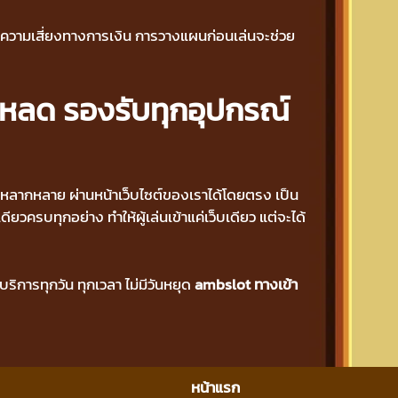
ันความเสี่ยงทางการเงิน การวางแผนก่อนเล่นจะช่วย
์โหลด รองรับทุกอุปกรณ์
็อตหลากหลาย ผ่านหน้าเว็บไซต์ของเราได้โดยตรง เป็น
ครบทุกอย่าง ทำให้ผู้เล่นเข้าแค่เว็บเดียว แต่จะได้
ดบริการทุกวัน ทุกเวลา ไม่มีวันหยุด
ambslot ทางเข้า
หน้าแรก