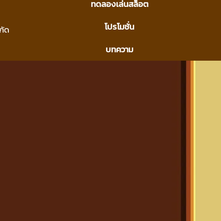
ทดลองเล่นสล็อต
โปรโมชั่น
กัด
บทความ