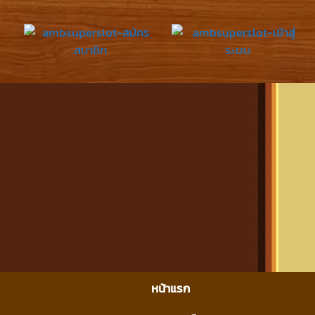
หน้าแรก